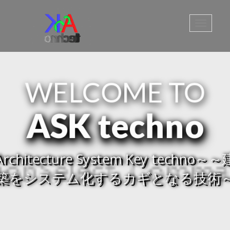
Toggle
navigati
WELCOME TO
ASK techno
Architecture System Key techno～～
築をシステム化するカギとなる技術
ASK techno
ASK techno
ASK techno